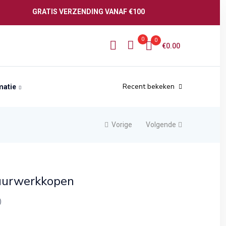
GRATIS VERZENDING VANAF €100
0
0
€
0.00
Recent bekeken
matie
Vorige
Volgende
uurwerkkopen
)