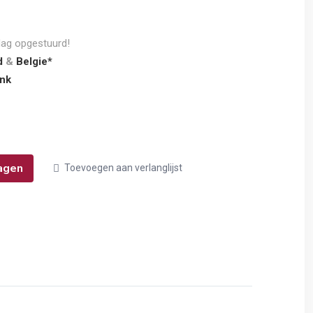
dag opgestuurd!
d
&
Belgie*
nk
agen
Toevoegen aan verlanglijst