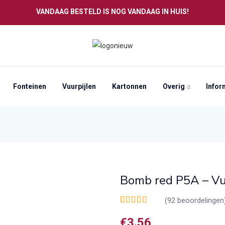
VANDAAG BESTELD IS NOG VANDAAG IN HUIS!
Fonteinen
Vuurpijlen
Kartonnen
Overig
Infor
Bomb red P5A – V
(
92
beoordelingen
Waardering
92
4.30
op 5
€
3.56
gebaseerd op