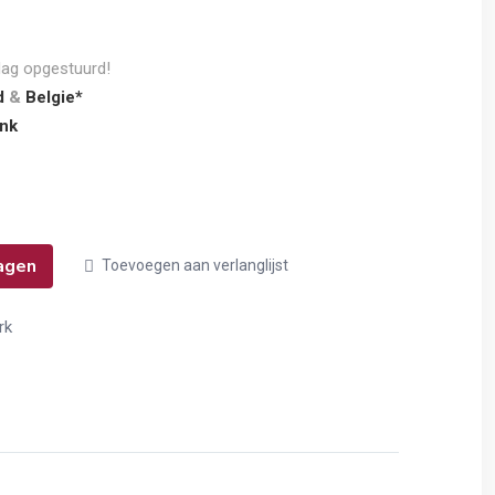
dag opgestuurd!
d
&
Belgie*
nk
agen
Toevoegen aan verlanglijst
rk