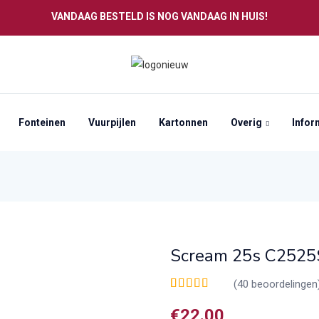
VANDAAG BESTELD IS NOG VANDAAG IN HUIS!
Fonteinen
Vuurpijlen
Kartonnen
Overig
Infor
Scream 25s C2525
(
40
beoordelingen
Waardering
40
4.35
op 5
€
22.00
gebaseerd op