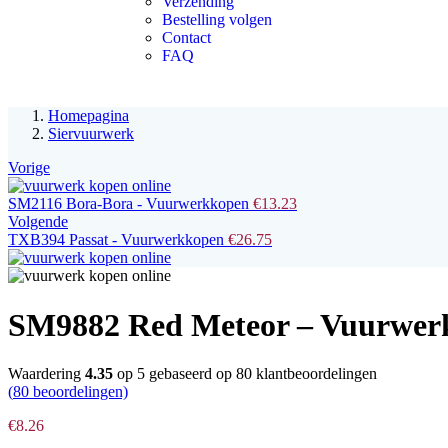
Verzending
Bestelling volgen
Contact
FAQ
Homepagina
Siervuurwerk
Vorige
SM2116 Bora-Bora - Vuurwerkkopen
€
13.23
Volgende
TXB394 Passat - Vuurwerkkopen
€
26.75
SM9882 Red Meteor – Vuurwer
Waardering
4.35
op 5 gebaseerd op
80
klantbeoordelingen
(
80
beoordelingen)
€
8.26