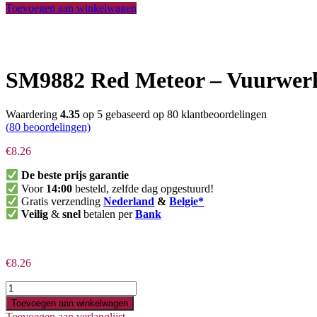
Toevoegen aan winkelwagen
SM9882 Red Meteor – Vuurwer
Waardering
4.35
op 5 gebaseerd op
80
klantbeoordelingen
(
80
beoordelingen)
€
8.26
De beste prijs garantie
Voor
14:00
besteld, zelfde dag opgestuurd!
Gratis verzending
Nederland
&
Belgie*
Veilig
&
snel
betalen per
Bank
€
8.26
Toevoegen aan winkelwagen
Toevoegen aan verlanglijst