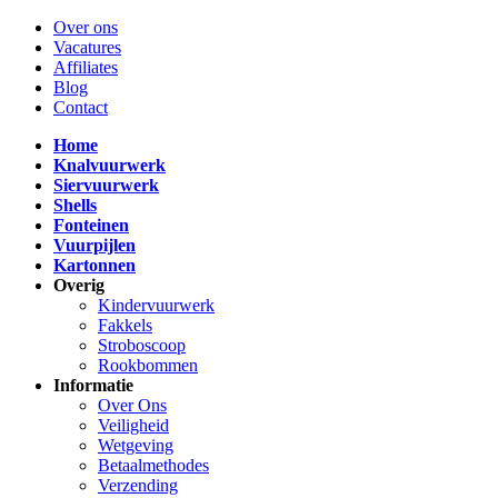
Over ons
Vacatures
Affiliates
Blog
Contact
Home
Knalvuurwerk
Siervuurwerk
Shells
Fonteinen
Vuurpijlen
Kartonnen
Overig
Kindervuurwerk
Fakkels
Stroboscoop
Rookbommen
Informatie
Over Ons
Veiligheid
Wetgeving
Betaalmethodes
Verzending