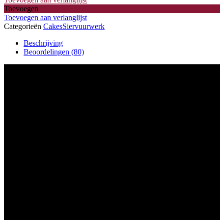
Toevoegen
Toevoegen aan verlanglijst
Categorieën
Cakes
Siervuurwerk
Beschrijving
Beoordelingen (80)